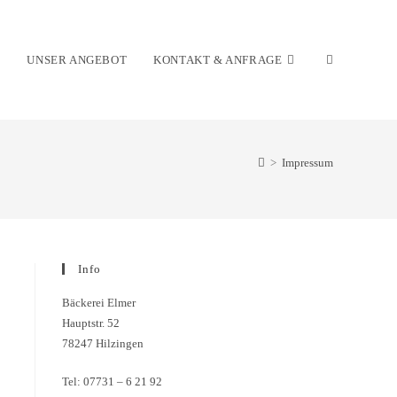
E
UNSER ANGEBOT
KONTAKT & ANFRAGE
>
Impressum
Info
Bäckerei Elmer
Hauptstr. 52
78247 Hilzingen
Tel: 07731 – 6 21 92